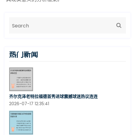
热门新闻
齐尔克泽老特拉福德首秀进球震撼球迷热议连连
2026-07-17 12:35:41