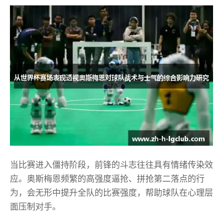
当比赛进入僵持阶段，前锋的斗志往往具有情绪传染效
应。奥斯梅恩频繁的高强度逼抢、拼抢第二落点的行
为，会无形中提升全队的比赛强度，帮助球队在心理层
面压制对手。