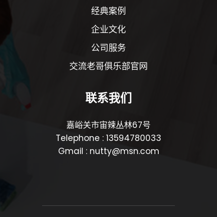
经典案例
企业文化
公司服务
交流老哥俱乐部官网
联系我们
嘉峪关市宙辣丛林67号
Telephone : 13594780033
Gmail : nutty@msn.com