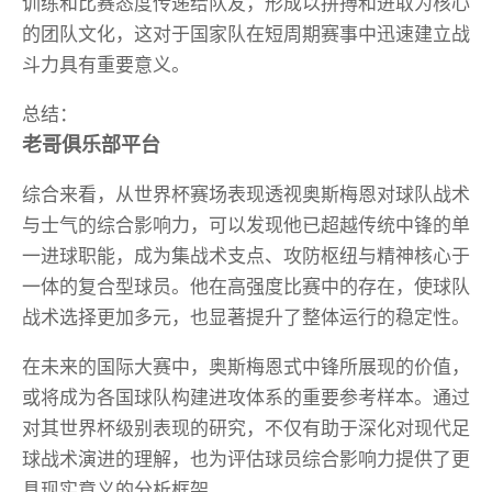
训练和比赛态度传递给队友，形成以拼搏和进取为核心
的团队文化，这对于国家队在短周期赛事中迅速建立战
斗力具有重要意义。
总结：
老哥俱乐部平台
综合来看，从世界杯赛场表现透视奥斯梅恩对球队战术
与士气的综合影响力，可以发现他已超越传统中锋的单
一进球职能，成为集战术支点、攻防枢纽与精神核心于
一体的复合型球员。他在高强度比赛中的存在，使球队
战术选择更加多元，也显著提升了整体运行的稳定性。
在未来的国际大赛中，奥斯梅恩式中锋所展现的价值，
或将成为各国球队构建进攻体系的重要参考样本。通过
对其世界杯级别表现的研究，不仅有助于深化对现代足
球战术演进的理解，也为评估球员综合影响力提供了更
具现实意义的分析框架。