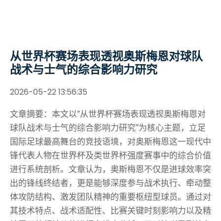
从世界杯赛场表现透视奥斯梅恩对球队
战术与士气的综合影响力研究
2026-05-22 13:56:35
文章摘要：本文以“从世界杯赛场表现透视奥斯梅恩对
球队战术与士气的综合影响力研究”为核心主题，立足
国际足球最高舞台的竞技语境，对奥斯梅恩这一现代中
锋代表人物在世界杯及类世界杯强度赛事中的综合价值
进行系统剖析。文章认为，奥斯梅恩不仅是进球效率突
出的锋线终结者，更是能够深度参与战术执行、牵动整
体攻防结构、激发团队精神的重要枢纽型球员。通过对
其技术特点、战术适配性、比赛关键时刻影响力以及精