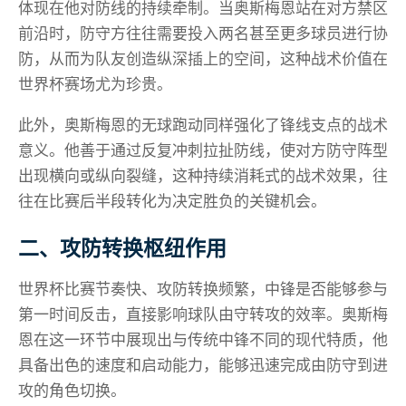
体现在他对防线的持续牵制。当奥斯梅恩站在对方禁区
前沿时，防守方往往需要投入两名甚至更多球员进行协
防，从而为队友创造纵深插上的空间，这种战术价值在
世界杯赛场尤为珍贵。
此外，奥斯梅恩的无球跑动同样强化了锋线支点的战术
意义。他善于通过反复冲刺拉扯防线，使对方防守阵型
出现横向或纵向裂缝，这种持续消耗式的战术效果，往
往在比赛后半段转化为决定胜负的关键机会。
二、攻防转换枢纽作用
世界杯比赛节奏快、攻防转换频繁，中锋是否能够参与
第一时间反击，直接影响球队由守转攻的效率。奥斯梅
恩在这一环节中展现出与传统中锋不同的现代特质，他
具备出色的速度和启动能力，能够迅速完成由防守到进
攻的角色切换。