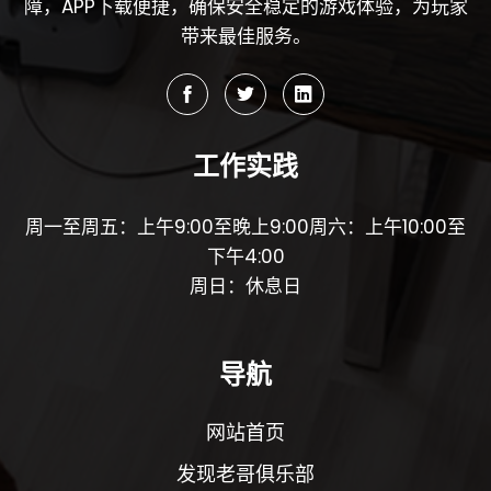
障，APP下载便捷，确保安全稳定的游戏体验，为玩家
带来最佳服务。
工作实践
周一至周五：上午9:00至晚上9:00周六：上午10:00至
下午4:00
周日：休息日
导航
网站首页
发现老哥俱乐部