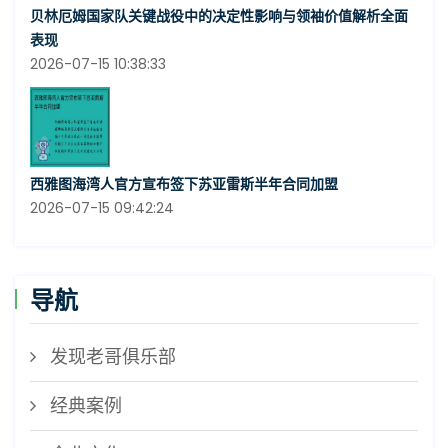
贝林厄姆国家队关键战役中的决定性影响与领袖价值解析全面
表现
2026-07-15 10:38:33
西雅图海湾人官方宣布签下苏亚雷斯半年合同加盟
2026-07-15 09:42:24
导航
发现老哥俱乐部
经典案例