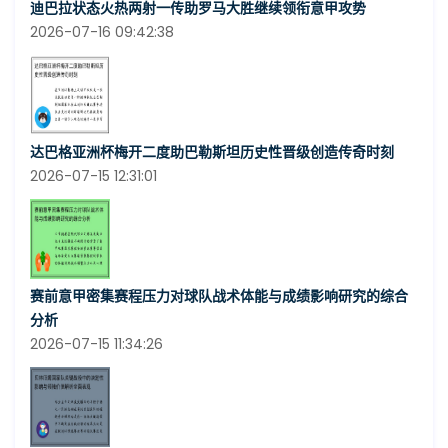
迪巴拉状态火热两射一传助罗马大胜继续领衔意甲攻势
2026-07-16 09:42:38
达巴格亚洲杯梅开二度助巴勒斯坦历史性晋级创造传奇时刻
2026-07-15 12:31:01
赛前意甲密集赛程压力对球队战术体能与成绩影响研究的综合
分析
2026-07-15 11:34:26