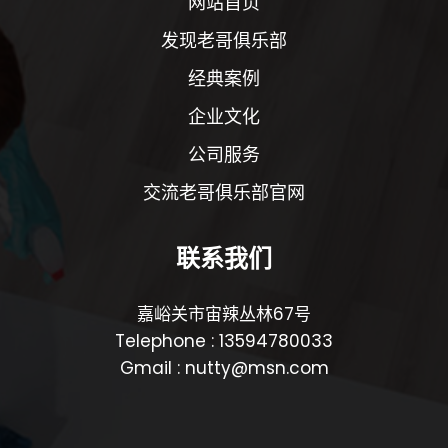
网站首页
发现老哥俱乐部
经典案例
企业文化
公司服务
交流老哥俱乐部官网
联系我们
嘉峪关市宙辣丛林67号
Telephone : 13594780033
Gmail : nutty@msn.com