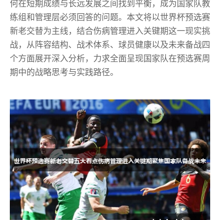
何在短期成绩与长远发展之间找到平衡，成为国家队教
练组和管理层必须回答的问题。本文将以世界杯预选赛
新老交替为主线，结合伤病管理进入关键期这一现实挑
战，从阵容结构、战术体系、球员健康以及未来备战四
个方面展开深入分析，力求全面呈现国家队在预选赛周
期中的战略思考与实践路径。