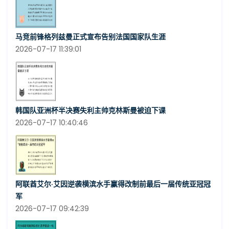
马竞前锋格列兹曼正式宣布告别法国国家队生涯
2026-07-17 11:39:01
韩国队亚洲杯半决赛失利主帅克林斯曼被迫下课
2026-07-17 10:40:46
阿联酋艾尔·艾因逆袭横滨水手赢得改制前最后一届传统亚冠冠
军
2026-07-17 09:42:39