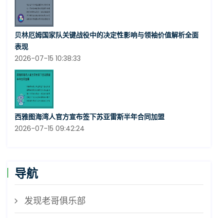
贝林厄姆国家队关键战役中的决定性影响与领袖价值解析全面
表现
2026-07-15 10:38:33
西雅图海湾人官方宣布签下苏亚雷斯半年合同加盟
2026-07-15 09:42:24
导航
发现老哥俱乐部