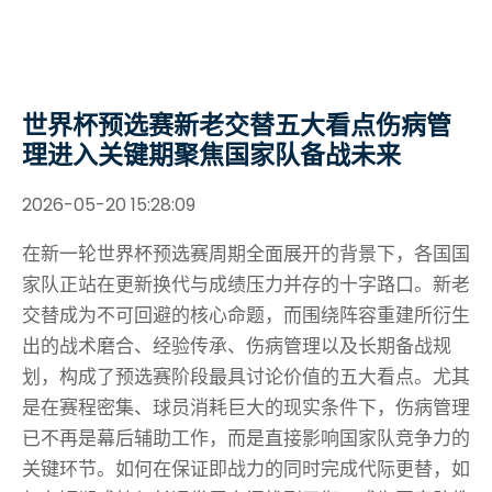
世界杯预选赛新老交替五大看点伤病管
理进入关键期聚焦国家队备战未来
2026-05-20 15:28:09
在新一轮世界杯预选赛周期全面展开的背景下，各国国
家队正站在更新换代与成绩压力并存的十字路口。新老
交替成为不可回避的核心命题，而围绕阵容重建所衍生
出的战术磨合、经验传承、伤病管理以及长期备战规
划，构成了预选赛阶段最具讨论价值的五大看点。尤其
是在赛程密集、球员消耗巨大的现实条件下，伤病管理
已不再是幕后辅助工作，而是直接影响国家队竞争力的
关键环节。如何在保证即战力的同时完成代际更替，如