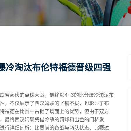
爆冷淘汰布伦特福德晋级四强
跌宕起伏的点球大战，最终以4-3的比分爆冷淘汰布
性，不仅展示了西汉姆联的坚韧不拔，也彰显了布
特福德在比赛中占据了场面上的优势，但由于双方
，最终西汉姆联凭借冷静的罚球和出色的门将发
进行详细剖析：比赛前的备战与两队状态、比赛过