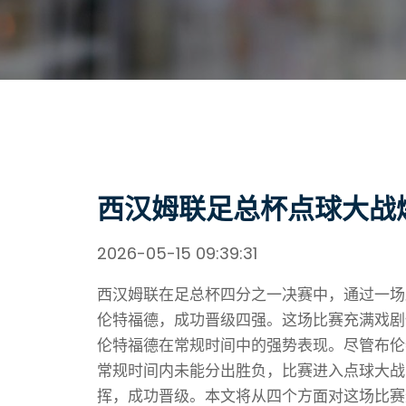
西汉姆联足总杯点球大战
2026-05-15 09:39:31
西汉姆联在足总杯四分之一决赛中，通过一场
伦特福德，成功晋级四强。这场比赛充满戏剧
伦特福德在常规时间中的强势表现。尽管布伦
常规时间内未能分出胜负，比赛进入点球大战
挥，成功晋级。本文将从四个方面对这场比赛