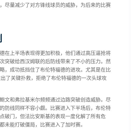
，尽量减少了对方锋线球员的威胁，为后来的比赛
刻
德在上半场表现得更加积极，他们通过高压逼抢将
次突破给西汉姆联的后防线带来了不小的压力。然
略，成功抵挡住了布伦特福德的进攻。尤其是在比
做出了关键扑救，拒绝了布伦特福德的一次头球攻
鲍文和弗拉基米尔频频通过边路突破创造威胁。尽
的防线同样不容小觑。比赛进入下半场后，布伦特
点破门，但法比安斯基的表现一度化解了所有危
都未能打破僵局，比赛进入了加时赛。