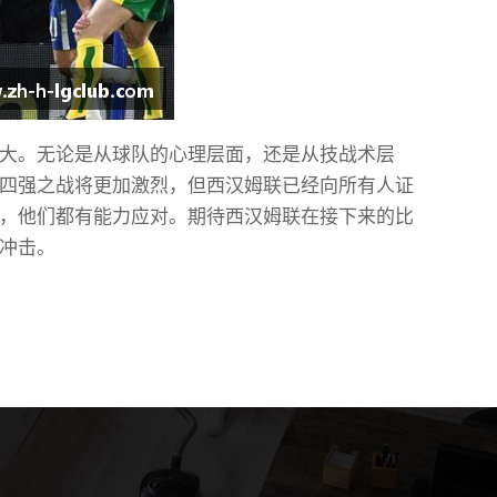
大。无论是从球队的心理层面，还是从技战术层
四强之战将更加激烈，但西汉姆联已经向所有人证
，他们都有能力应对。期待西汉姆联在接下来的比
冲击。