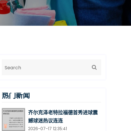
热门新闻
齐尔克泽老特拉福德首秀进球震
撼球迷热议连连
2026-07-17 12:35:41