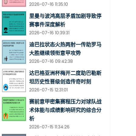
2026-07-16 11:35:10
里曼与波鸿高层矛盾加剧导致停
赛事件深度解析
2026-07-16 10:39:31
迪巴拉状态火热两射一传助罗马
大胜继续领衔意甲攻势
2026-07-16 09:42:38
达巴格亚洲杯梅开二度助巴勒斯
坦历史性晋级创造传奇时刻
2026-07-15 12:31:01
赛前意甲密集赛程压力对球队战
术体能与成绩影响研究的综合分
析
2026-07-15 11:34:26