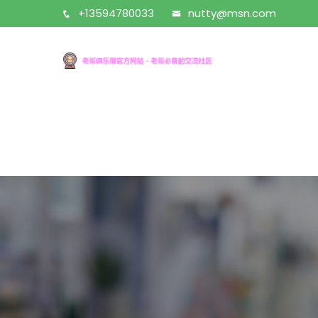
+13594780033
nutty@msn.com