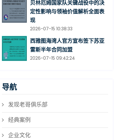
贝林厄姆国家队关键战役中的决
定性影响与领袖价值解析全面表
现
2026-07-15 10:38:33
西雅图海湾人官方宣布签下苏亚
雷斯半年合同加盟
2026-07-15 09:42:24
导航
发现老哥俱乐部
经典案例
企业文化