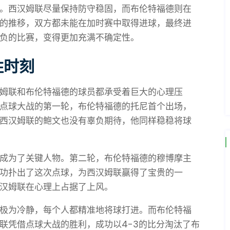
。西汉姆联尽量保持防守稳固，而布伦特福德则在
的推移，双方都未能在加时赛中取得进球，最终进
负的比赛，变得更加充满不确定性。
胜时刻
姆联和布伦特福德的球员都承受着巨大的心理压
点球大战的第一轮，布伦特福德的托尼首个出场，
西汉姆联的鲍文也没有辜负期待，他同样稳稳将球
成为了关键人物。第二轮，布伦特福德的穆博摩主
功扑出了这次点球，为西汉姆联赢得了宝贵的一
汉姆联在心理上占据了上风。
极为冷静，每个人都精准地将球打进。而布伦特福
联凭借点球大战的胜利，成功以4-3的比分淘汰了布