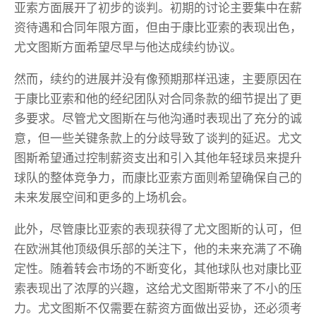
亚索方面展开了初步的谈判。初期的讨论主要集中在薪
资待遇和合同年限方面，但由于康比亚索的表现出色，
尤文图斯方面希望尽早与他达成续约协议。
然而，续约的进展并没有像预期那样迅速，主要原因在
于康比亚索和他的经纪团队对合同条款的细节提出了更
多要求。尽管尤文图斯在与他沟通时表现出了充分的诚
意，但一些关键条款上的分歧导致了谈判的延迟。尤文
图斯希望通过控制薪资支出和引入其他年轻球员来提升
球队的整体竞争力，而康比亚索方面则希望确保自己的
未来发展空间和更多的上场机会。
此外，尽管康比亚索的表现获得了尤文图斯的认可，但
在欧洲其他顶级俱乐部的关注下，他的未来充满了不确
定性。随着转会市场的不断变化，其他球队也对康比亚
索表现出了浓厚的兴趣，这给尤文图斯带来了不小的压
力。尤文图斯不仅需要在薪资方面做出妥协，还必须考