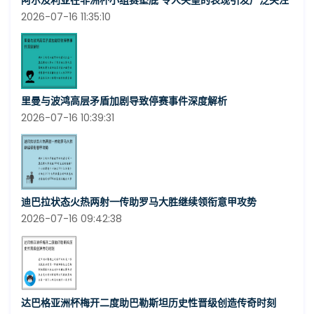
阿尔及利亚在非洲杯小组赛垫底 令人失望的表现引发广泛关注
2026-07-16 11:35:10
里曼与波鸿高层矛盾加剧导致停赛事件深度解析
2026-07-16 10:39:31
迪巴拉状态火热两射一传助罗马大胜继续领衔意甲攻势
2026-07-16 09:42:38
达巴格亚洲杯梅开二度助巴勒斯坦历史性晋级创造传奇时刻