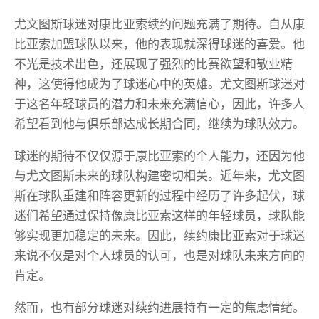
尤文图斯球迷对康比亚索续约问题充满了期待。自从康
比亚索加盟球队以来，他的表现就深得球迷的喜爱。他
不光是技术出色，还展现了强烈的比赛欲望和敬业精
神，这使得他成为了球迷心中的英雄。尤文图斯球迷对
于这名年轻球员的潜力和未来充满信心，因此，许多人
希望看到他与俱乐部达成长期合同，继续为球队效力。
球迷的期待不仅仅源于康比亚索的个人能力，还因为他
与尤文图斯未来的球队构建密切相关。近年来，尤文图
斯在球队重建和阵容更新的过程中经历了许多起伏，球
迷们希望通过保持像康比亚索这样的年轻球员，球队能
够实现更加稳定的未来。因此，续约康比亚索对于球迷
来说不仅是对个人球员的认可，也是对球队未来方向的
肯定。
然而，也有部分球迷对续约进展持有一定的焦虑情绪。