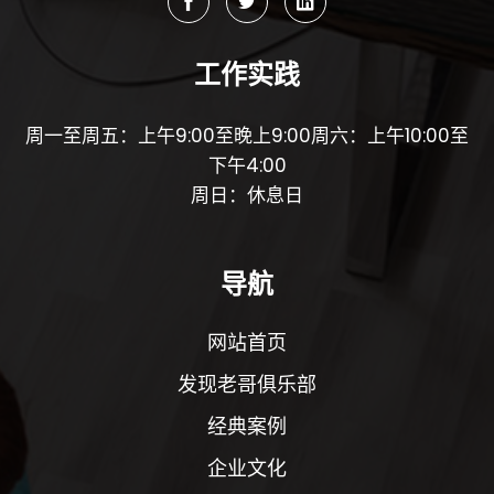
工作实践
周一至周五：上午9:00至晚上9:00周六：上午10:00至
下午4:00
周日：休息日
导航
网站首页
发现老哥俱乐部
经典案例
企业文化