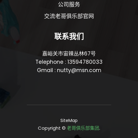
公司服务
交流老哥俱乐部官网
联系我们
嘉峪关市宙辣丛林67号
Telephone : 13594780033
Gmail : nutty@msn.com
SiteMap
Copyright ©
老哥俱乐部集团
.