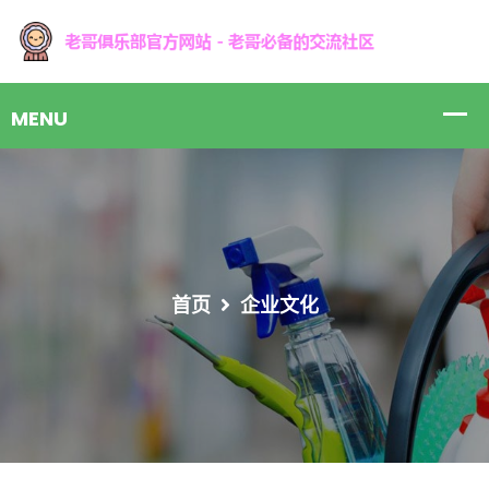
首页
企业文化