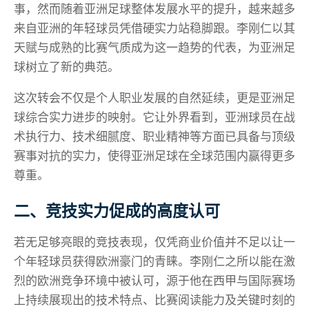
事，然而随着亚洲足球整体发展水平的提升，越来越多
来自亚洲的年轻球员凭借硬实力站稳脚跟。李刚仁以其
天赋与成熟的比赛气质成为这一趋势的代表，为亚洲足
球树立了新的典范。
这次转会不仅是个人职业发展的自然延续，更是亚洲足
球综合实力进步的映射。它让外界看到，亚洲球员在战
术执行力、技术细腻度、职业精神等方面已具备与顶级
赛事对抗的实力，使得亚洲足球在全球范围内赢得更多
尊重。
二、竞技实力促成的高度认可
若无足够亮眼的竞技表现，仅凭商业价值并不足以让一
个年轻球员获得欧洲豪门的青睐。李刚仁之所以能在激
烈的欧洲竞争环境中被认可，源于他在西甲与国际赛场
上持续展现出的技术特点、比赛阅读能力及关键时刻的