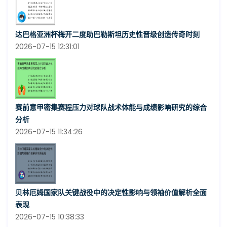
达巴格亚洲杯梅开二度助巴勒斯坦历史性晋级创造传奇时刻
2026-07-15 12:31:01
赛前意甲密集赛程压力对球队战术体能与成绩影响研究的综合
分析
2026-07-15 11:34:26
贝林厄姆国家队关键战役中的决定性影响与领袖价值解析全面
表现
2026-07-15 10:38:33