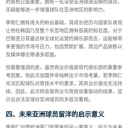
的角色日益重要，拥有一名深受亚洲球迷追捧的球员，
无疑能够进一步增强球队在亚洲地区的影响力。
李刚仁拥有庞大的粉丝基础，其成长经历与国家队表现
让他在韩国乃至整个东亚地区拥有很高的知名度。对于
巴黎圣日耳曼这样全球化运营的俱乐部而言，这能够带
来更强的市场号召力，包括赞助扩展、周边产品销售以
及媒体曝光等诸多层面。
但需要强调的是，虽然商业价值是现代俱乐部的重要参
考因素，但此次加盟并非纯粹出于市场考量。若李刚仁
无法匹配球队对竞技水平的要求，其商业价值也无法持
续。因此，此次转会是商业与竞技双重驱动的结果，显
示出台法足球对亚洲球员的多层次重视。
四、未来亚洲球员留洋的启示意义
李刚仁加盟欧洲豪门所带来的另一重意义，在于为未来