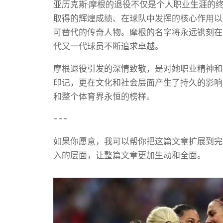
亚历克斯·摩根的退役不仅是个人职业生涯的
取得的辉煌成绩、在球队中发挥的核心作用以
可替代的传奇人物。摩根的名字将永远镌刻在
代又一代球员不断追求卓越。
摩根退役引发的深情致敬，是对她职业精神和
印记，更在文化和社会层面产生了持久的影响
和整个体育界永恒的榜样。
---
如果你愿意，我可以帮你把这篇文章扩展到完整的
入的层面，让整篇文章更加生动和全面。