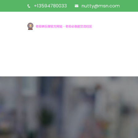
+13594780033
nutty@msn.com