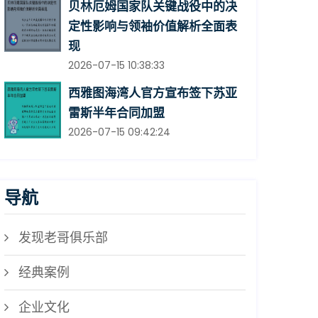
贝林厄姆国家队关键战役中的决
定性影响与领袖价值解析全面表
现
2026-07-15 10:38:33
西雅图海湾人官方宣布签下苏亚
雷斯半年合同加盟
2026-07-15 09:42:24
导航
发现老哥俱乐部
经典案例
企业文化