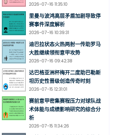
2026-07-16 11:35:10
里曼与波鸿高层矛盾加剧导致停
赛事件深度解析
2026-07-16 10:39:31
迪巴拉状态火热两射一传助罗马
大胜继续领衔意甲攻势
2026-07-16 09:42:38
达巴格亚洲杯梅开二度助巴勒斯
坦历史性晋级创造传奇时刻
2026-07-15 12:31:01
赛前意甲密集赛程压力对球队战
术体能与成绩影响研究的综合分
析
2026-07-15 11:34:26