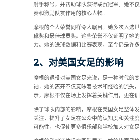
射手称号，并帮助球队获得联赛冠军。她不仅
奏和激励队友作用的核心人物。
摩根的个人荣誉同样令人瞩目。她多次入选世
靴奖和最佳球员奖。这些荣誉不仅证明了她的
力。她的进球数据和比赛表现，至今仍是许多
2、对美国女足的影响
摩根的退役对美国女足来说，是一种时代的变
袖，她的离开不仅意味着技术和经验的流失，
示，摩根不仅在场上发挥着关键作用，更在训
除了球队内部的影响，摩根在美国女足整体发
关注，提升了女足在公众中的认知度和关注度
可能性，也促使更多俱乐部和学校加大对女足