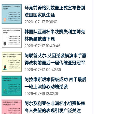
马竞前锋格列兹曼正式宣布告别
法国国家队生涯
2026-07-17 11:39:01
韩国队亚洲杯半决赛失利主帅克
林斯曼被迫下课
2026-07-17 10:40:46
阿联酋艾尔·艾因逆袭横滨水手赢
得改制前最后一届传统亚冠冠军
2026-07-17 09:42:39
阿拉维斯艰难保级成功 西甲最后
一轮上演惊心动魄逆袭
2026-07-16 12:32:01
阿尔及利亚在非洲杯小组赛垫底
令人失望的表现引发广泛关注