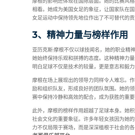
摩根的影响还体现在国际层面。她的比赛风格
相看。她成为美国女足的象征，让国家队在国
女足运动中保持领先地位作出了不可替代的贡
3、精神力量与榜样作用
亚历克斯·摩根不仅以球技闻名，她的职业精
她始终保持乐观和拼搏的态度。这种精神力量
明白足球不仅是技术的较量，更是意志和毅力
摩根在场上展现出的领导力同样令人难忘。作
励和组织队友，形成良好的团队氛围。她的领
赛中保持冷静和高效的配合，成为获胜的重要
此外，摩根的榜样作用超越了足球本身。她积
社会文化的重要象征。许多年轻女孩因为她的
力不仅局限于赛场，而是深深植根于社会的各