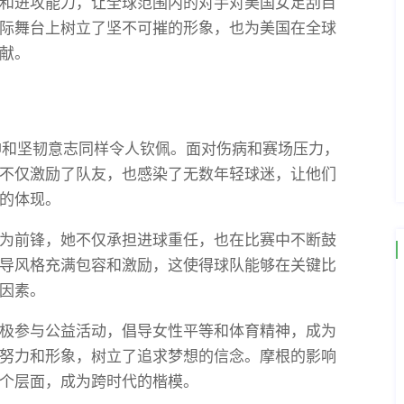
和进攻能力，让全球范围内的对手对美国女足刮目
际舞台上树立了坚不可摧的形象，也为美国在全球
献。
神和坚韧意志同样令人钦佩。面对伤病和赛场压力，
不仅激励了队友，也感染了无数年轻球迷，让他们
的体现。
为前锋，她不仅承担进球重任，也在比赛中不断鼓
导风格充满包容和激励，这使得球队能够在关键比
因素。
极参与公益活动，倡导女性平等和体育精神，成为
努力和形象，树立了追求梦想的信念。摩根的影响
个层面，成为跨时代的楷模。