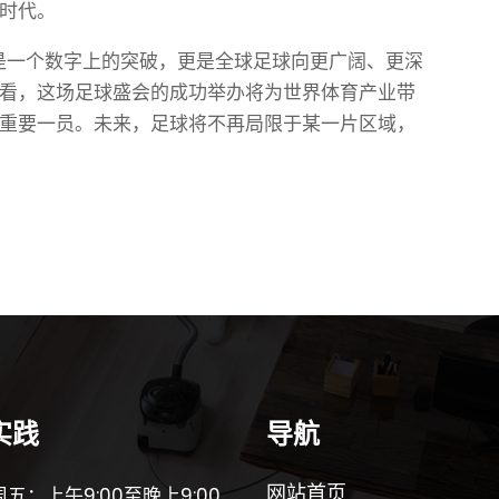
时代。
仅是一个数字上的突破，更是全球足球向更广阔、更深
看，这场足球盛会的成功举办将为世界体育产业带
重要一员。未来，足球将不再局限于某一片区域，
实践
导航
网站首页
五：上午9:00至晚上9:00