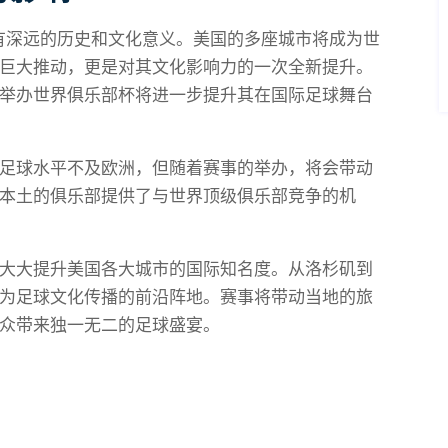
具有深远的历史和文化意义。美国的多座城市将成为世
巨大推动，更是对其文化影响力的一次全新提升。
举办世界俱乐部杯将进一步提升其在国际足球舞台
足球水平不及欧洲，但随着赛事的举办，将会带动
本土的俱乐部提供了与世界顶级俱乐部竞争的机
大大提升美国各大城市的国际知名度。从洛杉矶到
为足球文化传播的前沿阵地。赛事将带动当地的旅
众带来独一无二的足球盛宴。