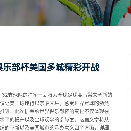
界俱乐部杯美国多城精彩开战
，32支球队的扩军计划将为全球足球赛事带来全新的
仅让美国球迷得以亲临其境，感受世界足球的激烈
推进。此次扩军版世界俱乐部杯的变化不仅体现在
水平的提升以及全球观众的参与度。这篇文章将从
织的革新以及美国城市的承办意义四个方面，详细