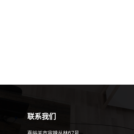
联系我们
嘉峪关市宙辣丛林67号