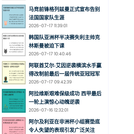
马竞前锋格列兹曼正式宣布告别
法国国家队生涯
2026-07-17 11:39:01
韩国队亚洲杯半决赛失利主帅克
林斯曼被迫下课
2026-07-17 10:40:46
阿联酋艾尔·艾因逆袭横滨水手赢
得改制前最后一届传统亚冠冠军
2026-07-17 09:42:39
阿拉维斯艰难保级成功 西甲最后
一轮上演惊心动魄逆袭
2026-07-16 12:32:01
阿尔及利亚在非洲杯小组赛垫底
令人失望的表现引发广泛关注