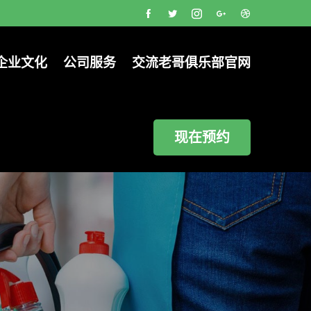
企业文化
公司服务
交流老哥俱乐部官网
现在预约