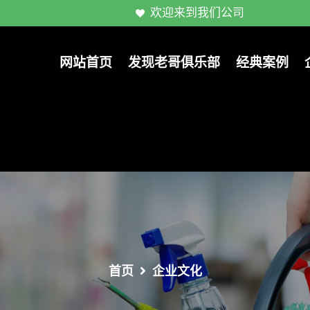
欢迎来到我们公司
网站首页
发现老哥俱乐部
经典案例
首页
企业文化