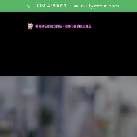
+13594780033
nutty@msn.com