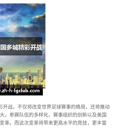
精彩开战，不仅将改变世界足球赛事的格局，还将推动
大，参赛队伍的多样化，赛事组织的创新以及美国
变革。而这次变革将带来更高水平的竞技，更丰富