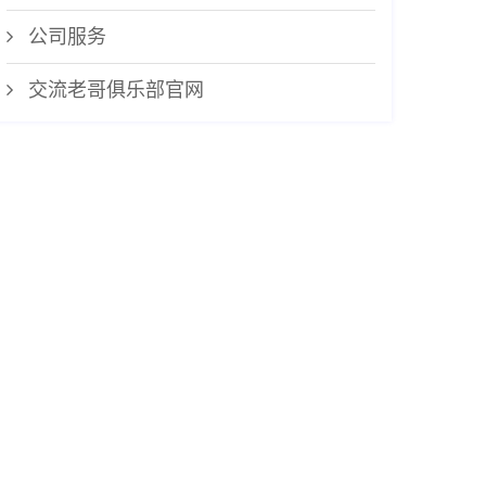
公司服务
交流老哥俱乐部官网